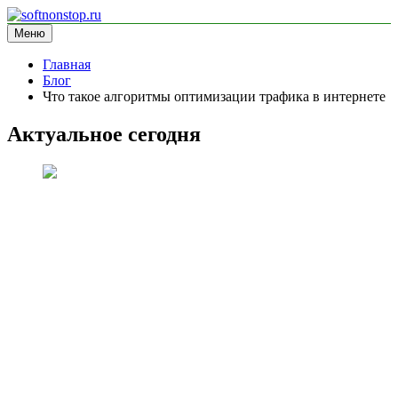
Перейти
к
Меню
softnonstop.ru
информационный сайт
содержимому
Главная
Блог
Что такое алгоритмы оптимизации трафика в интернете
Актуальное сегодня