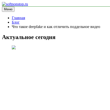
Перейти
к
Меню
softnonstop.ru
информационный сайт
содержимому
Главная
Блог
Что такое deepfake и как отличить поддельное видео
Актуальное сегодня