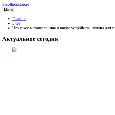
Перейти
к
Меню
softnonstop.ru
информационный сайт
содержимому
Главная
Блог
Что такое метавселенная и какие устройства нужны для е
Актуальное сегодня