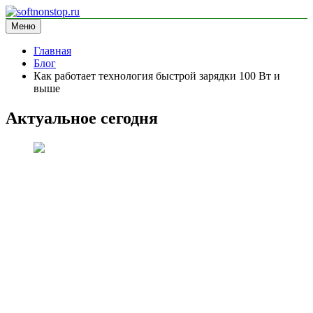
Перейти
к
Меню
softnonstop.ru
информационный сайт
содержимому
Главная
Блог
Как работает технология быстрой зарядки 100 Вт и
выше
Актуальное сегодня