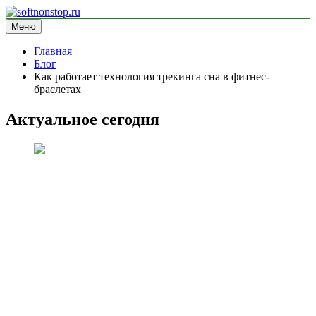
Перейти
к
Меню
softnonstop.ru
информационный сайт
содержимому
Главная
Блог
Как работает технология трекинга сна в фитнес-
браслетах
Актуальное сегодня