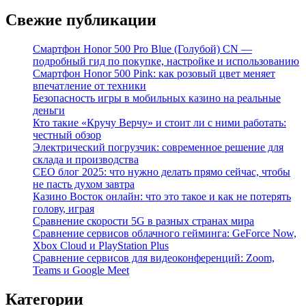
Свежие публикации
Смартфон Honor 500 Pro Blue (Голубой) CN —
подробный гид по покупке, настройке и использованию
Смартфон Honor 500 Pink: как розовый цвет меняет
впечатление от техники
Безопасность игры в мобильных казино на реальные
деньги
Кто такие «Кручу Верчу» и стоит ли с ними работать:
честный обзор
Электрический погрузчик: современное решение для
склада и производства
СЕО блог 2025: что нужно делать прямо сейчас, чтобы
не пасть духом завтра
Казино Восток онлайн: что это такое и как не потерять
голову, играя
Сравнение скорости 5G в разных странах мира
Сравнение сервисов облачного гейминга: GeForce Now,
Xbox Cloud и PlayStation Plus
Сравнение сервисов для видеоконференций: Zoom,
Teams и Google Meet
Категории