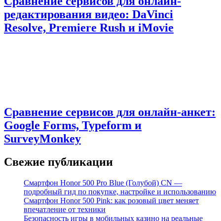
Сравнение сервисов для онлайн-
редактирования видео: DaVinci
Resolve, Premiere Rush и iMovie
Сравнение сервисов для онлайн-анкет:
Google Forms, Typeform и
SurveyMonkey
Свежие публикации
Смартфон Honor 500 Pro Blue (Голубой) CN —
подробный гид по покупке, настройке и использованию
Смартфон Honor 500 Pink: как розовый цвет меняет
впечатление от техники
Безопасность игры в мобильных казино на реальные