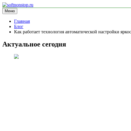
Перейти
к
Меню
softnonstop.ru
информационный сайт
содержимому
Главная
Блог
Как работает технология автоматической настройки ярко
Актуальное сегодня