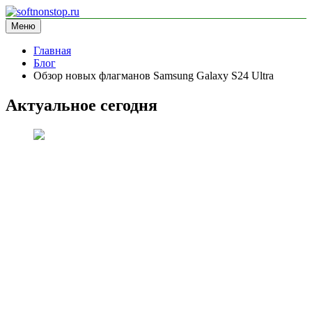
Перейти
к
Меню
softnonstop.ru
информационный сайт
содержимому
Главная
Блог
Обзор новых флагманов Samsung Galaxy S24 Ultra
Актуальное сегодня