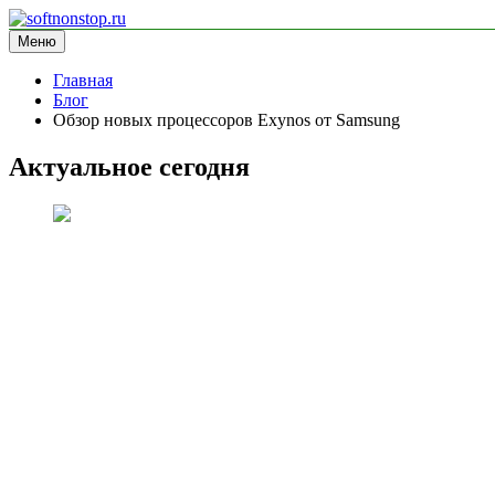
Перейти
к
Меню
softnonstop.ru
информационный сайт
содержимому
Главная
Блог
Обзор новых процессоров Exynos от Samsung
Актуальное сегодня