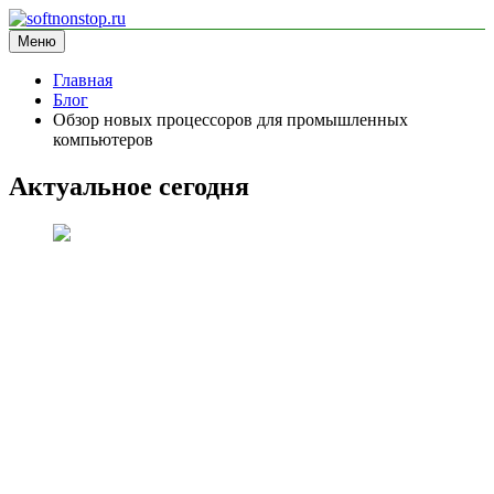
Перейти
к
Меню
softnonstop.ru
информационный сайт
содержимому
Главная
Блог
Обзор новых процессоров для промышленных
компьютеров
Актуальное сегодня