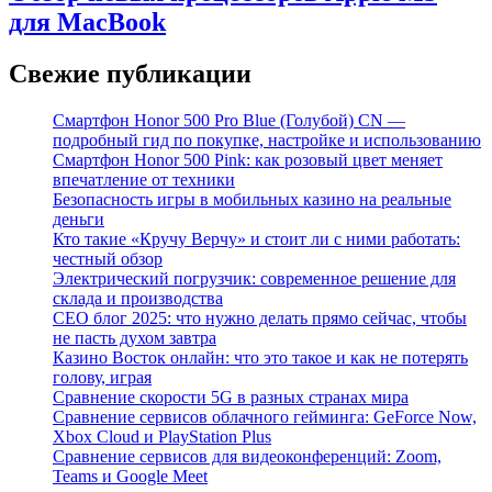
для MacBook
Свежие публикации
Смартфон Honor 500 Pro Blue (Голубой) CN —
подробный гид по покупке, настройке и использованию
Смартфон Honor 500 Pink: как розовый цвет меняет
впечатление от техники
Безопасность игры в мобильных казино на реальные
деньги
Кто такие «Кручу Верчу» и стоит ли с ними работать:
честный обзор
Электрический погрузчик: современное решение для
склада и производства
СЕО блог 2025: что нужно делать прямо сейчас, чтобы
не пасть духом завтра
Казино Восток онлайн: что это такое и как не потерять
голову, играя
Сравнение скорости 5G в разных странах мира
Сравнение сервисов облачного гейминга: GeForce Now,
Xbox Cloud и PlayStation Plus
Сравнение сервисов для видеоконференций: Zoom,
Teams и Google Meet