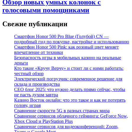
Обзор новых умных колонок с
голосовыми помощниками
Свежие публикации
Смартфон Honor 500 Pro Blue (Голубой) CN —
подробный гид по покупке, настройке и использованию
Смартфон Honor 500 Pink: как розовый цвет меняет
впечатление от техники
Безопасность игры в мобильных казино на реальные
деньги
Кто такие «Кручу Верчу» и стоит ли с ними работать:
честный обзор
Электрический погрузчик: современное решение для
склада и производства
СЕО блог 2025: что нужно делать прямо сейчас, чтобы
не пасть духом завтра
Казино Восток онлайн: что это такое и как не потерять
голову, играя
Сравнение скорости 5G в разных странах мира
Сравнение сервисов облачного гейминга: GeForce Now,
Xbox Cloud и PlayStation Plus
Сравнение сервисов для видеоконференций: Zoom,
Teams и Google Meet