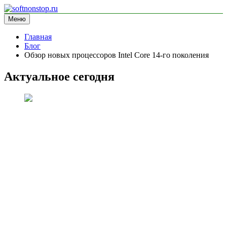
Перейти
к
Меню
softnonstop.ru
информационный сайт
содержимому
Главная
Блог
Обзор новых процессоров Intel Core 14-го поколения
Актуальное сегодня