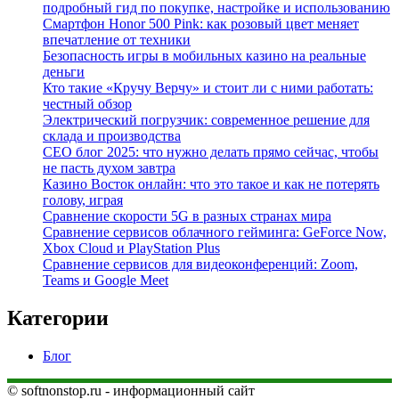
подробный гид по покупке, настройке и использованию
Смартфон Honor 500 Pink: как розовый цвет меняет
впечатление от техники
Безопасность игры в мобильных казино на реальные
деньги
Кто такие «Кручу Верчу» и стоит ли с ними работать:
честный обзор
Электрический погрузчик: современное решение для
склада и производства
СЕО блог 2025: что нужно делать прямо сейчас, чтобы
не пасть духом завтра
Казино Восток онлайн: что это такое и как не потерять
голову, играя
Сравнение скорости 5G в разных странах мира
Сравнение сервисов облачного гейминга: GeForce Now,
Xbox Cloud и PlayStation Plus
Сравнение сервисов для видеоконференций: Zoom,
Teams и Google Meet
Категории
Блог
© softnonstop.ru - информационный сайт